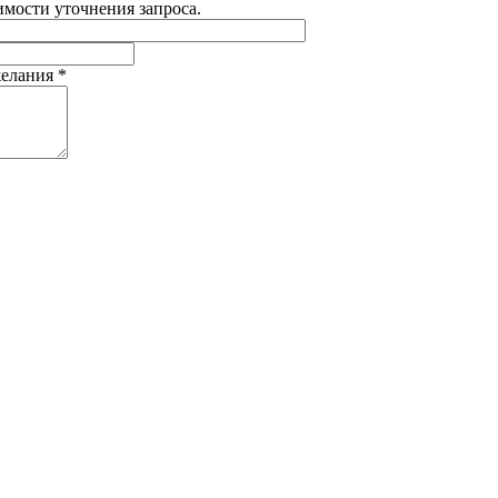
имости уточнения запроса.
желания
*