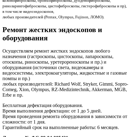
колонофиброскопы, бронхофиброскопы, дуоденофиброскопы,
риноларингофиброскопы, цистофиброскопы, гистерофиброскопы и пр),
в том числе видеоэндоскопов,
любых производителей (Pentax, Olympus, Fujinon, ЛОМО).
Ремонт жестких эндоскопов и
оборудования
Осуществляем ремонт жестких эндоскопов любого
назначения (гастроскопы, цистоскопы, лапароскопы,
отоскопы, риноскопы, уретерореноскопы и пр.) и
оборудования (источники света, видеокамеры и
видеосистемы, электрокоагуляторы, жидкостные и газовые
помпы и пр.)
любых производителей: Richard Wolf, Stryker, Gimmi, Sopro-
Comeg, Xion, Olympus, RZ-Medizintechnik, Akkerman, MGB,
Erbe и пр.
Бесплатная дефектация оборудования.
Время выполнения дефектации: от 1 до 5 дней.
Время проведения ремонта оборудования в зависимости от
сложности: от 1 дня.
Гарантийный срок на выполненные работы: 6 месяцев.