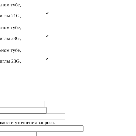
ьном тубе,
✔
 иглы 21G,
ьном тубе,
✔
 иглы 23G,
ьном тубе,
✔
 иглы 23G,
имости уточнения запроса.