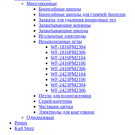
Многоразовые
Биопсийные щипцы
Биопсийные щипцы для горячей биопсии
Захваты для удаления инородных тел
Захватывающие корзины
Захватывающие щипцы
Игольчатые электроды
Инъекционные иглы
WF-1816РМ2304
WF-1816РМ2306
WF-2416РМ2104
WF-2416РМ2106
WF-2416РМ2306
WF-2423РМ2104
WF-2423РМ2106
WF-2423РМ2304
WF-2423РМ2306
Петли для полипэктомии
Спрей-катетеры
Чистящие щетки
Электроды для коагуляции
Одноразовые
Pentax
Karl Storz