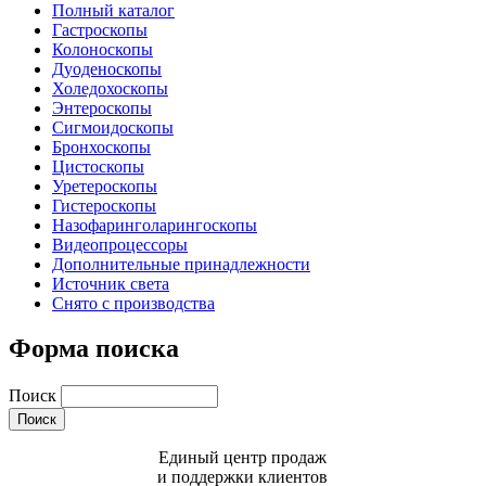
Полный каталог
Гастроскопы
Колоноскопы
Дуоденоскопы
Холедохоскопы
Энтероскопы
Сигмоидоскопы
Бронхоскопы
Цистоскопы
Уретероскопы
Гистероскопы
Назофаринголарингоскопы
Видеопроцессоры
Дополнительные принадлежности
Источник света
Снято с производства
Форма поиска
Поиск
Единый центр продаж
и поддержки клиентов