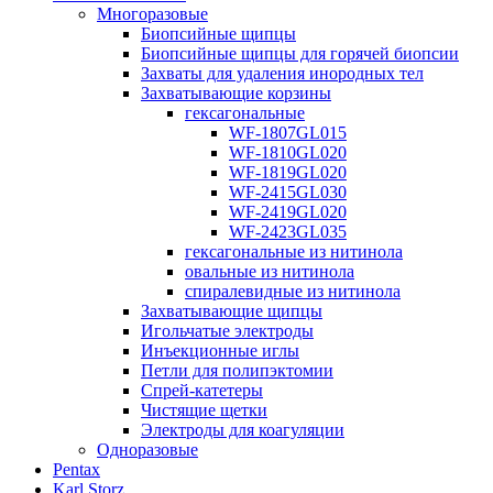
Многоразовые
Биопсийные щипцы
Биопсийные щипцы для горячей биопсии
Захваты для удаления инородных тел
Захватывающие корзины
гексагональные
WF-1807GL015
WF-1810GL020
WF-1819GL020
WF-2415GL030
WF-2419GL020
WF-2423GL035
гексагональные из нитинола
овальные из нитинола
спиралевидные из нитинола
Захватывающие щипцы
Игольчатые электроды
Инъекционные иглы
Петли для полипэктомии
Спрей-катетеры
Чистящие щетки
Электроды для коагуляции
Одноразовые
Pentax
Karl Storz