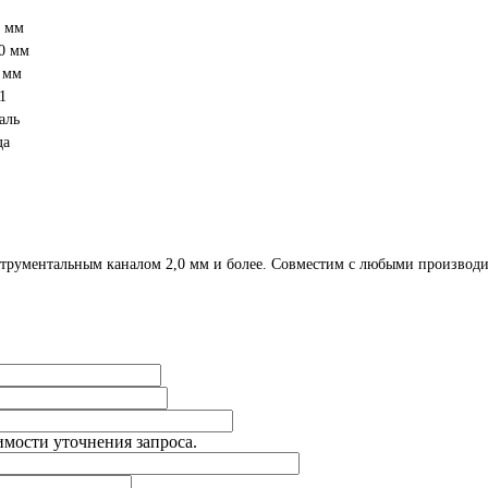
8 мм
0 мм
 мм
1
аль
да
струментальным каналом 2,0 мм и более. Совместим
с любыми производи
имости уточнения запроса.