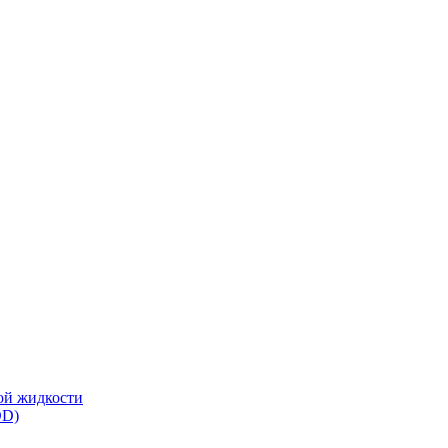
ой жидкости
DD)