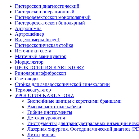
Гистероскоп диагностический
Гистероскоп операционный
Гистерорезектоскоп монополярный
Гистерорезектоскоп биполярный
Артропомпа
Артрошейвер
Видеокамеры Image1
Гистероскопическая стойка
Источники света
Маточный манипулятор
Морцеллятор
ПРОКТОЛОГИЯ KARL STORZ
Риноларингофиброскоп
Световоды
Стойка для лапароскопической гинекологии
Термокоагулятор
УРОЛОГИЯ KARL STORZ
Биопсийные щипцы с короткими браншами
Высокочастотные кабели
Гибкие инструменты
Детская урология
Инструменты для трансуретральных инъекций вязк
Лазерная хирургия. Фотодинамический диагноз (P
Литотрипсия