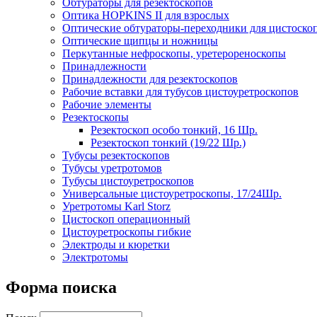
Обтураторы для резектоскопов
Оптика HOPKINS II для взрослых
Оптические обтураторы-переходники для цистоско
Оптические щипцы и ножницы
Перкутанные нефроскопы, уретерореноскопы
Принадлежности
Принадлежности для резектоскопов
Рабочие вставки для тубусов цистоуретроскопов
Рабочие элементы
Резектоскопы
Резектоскоп особо тонкий, 16 Шр.
Резектоскоп тонкий (19/22 Шр.)
Тубусы резектоскопов
Тубусы уретротомов
Тубусы цистоуретроскопов
Универсальные цистоуретроскопы, 17/24Шр.
Уретротомы Karl Storz
Цистоскоп операционный
Цистоуретроскопы гибкие
Электроды и кюретки
Электротомы
Форма поиска