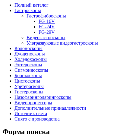
Полный каталог
Гастроскопы
Гастрофиброскопы
FG-16V
FG-24V
FG-29V
Видеогастроскопы
Ультразвуковые видеогастроскопы
Колоноскопы
Дуоденоскопы
Холедохоскопы
Энтероскопы
Сигмоидоскопы
Бронхоскопы
Цистоскопы
Уретероскопы
Гистероскопы
Назофаринголарингоскопы
Видеопроцессоры
Дополнительные принадлежности
Источник света
Снято с производства
Форма поиска