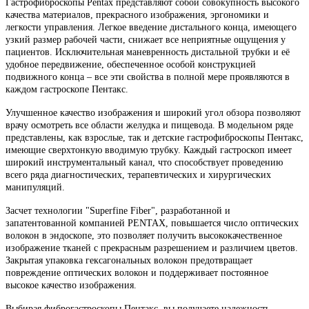
Гастрофиброскопы Pentax представляют собой совокупность высокого
качества материалов, прекрасного изображения, эргономики и
легкости управления. Легкое введение дистального конца, имеющего
узкий размер рабочей части, снижает все неприятные ощущения у
пациентов. Исключительная маневренность дистальной трубки и её
удобное передвижение, обеспеченное особой конструкцией
подвижного конца – все эти свойства в полной мере проявляются в
каждом гастроскопе Пентакс.
Улучшенное качество изображения и широкий угол обзора позволяют
врачу осмотреть все области желудка и пищевода. В модельном ряде
представлены, как взрослые, так и детские гастрофиброскопы Пентакс,
имеющие сверхтонкую вводимую трубку. Каждый гастроскоп имеет
широкий инструментальный канал, что способствует проведению
всего ряда диагностических, терапевтических и хирургических
манипуляций.
Засчет технологии "Superfine Fiber", разработанной и
запатентованной компанией PENTAX, повышается число оптических
волокон в эндоскопе, это позволяет получить высококачественное
изображение тканей с прекрасным разрешением и различием цветов.
Закрытая упаковка гексагональных волокон предотвращает
повреждение оптических волокон и поддерживает постоянное
высокое качество изображения.
Выбирая фиброгастроскопы Пентакс, вы получаете надежность,