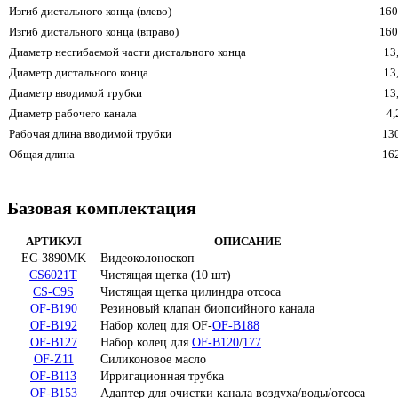
Изгиб дистального конца (влево)
160
Изгиб дистального конца (вправо)
160
Диаметр несгибаемой части дистального конца
13
Диаметр дистального конца
13
Диаметр вводимой трубки
13
Диаметр рабочего канала
4,
Рабочая длина вводимой трубки
13
Общая длина
16
Базовая комплектация
АРТИКУЛ
ОПИСАНИЕ
EC-3890MK
Видеоколоноскоп
CS6021T
Чистящая щетка (10 шт)
CS-C9S
Чистящая щетка цилиндра отсоса
OF-B190
Резиновый клапан биопсийного канала
OF-B192
Набор колец для OF-
OF-B188
OF-B127
Набор колец для
OF-B120
/
177
OF-Z11
Силиконовое масло
OF-B113
Ирригационная трубка
OF-B153
Адаптер для очистки канала воздуха/воды/отсоса