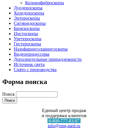
Колонофиброскопы
Дуоденоскопы
Холедохоскопы
Энтероскопы
Сигмоидоскопы
Бронхоскопы
Цистоскопы
Уретероскопы
Гистероскопы
Назофаринголарингоскопы
Видеопроцессоры
Дополнительные принадлежности
Источник света
Снято с производства
Форма поиска
Поиск
Единый центр продаж
и поддержки клиентов
8-800-777-83-87
info@rmg-med.ru