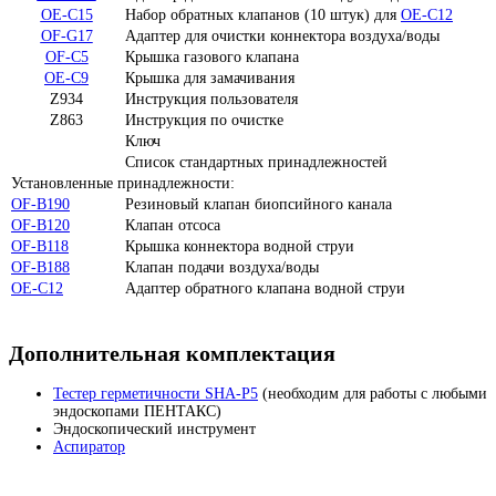
OE-C15
Набор обратных клапанов (10 штук) для
OE-C12
OF-G17
Адаптер для очистки коннектора воздуха/воды
OF-C5
Крышка газового клапана
OE-C9
Крышка для замачивания
Z934
Инструкция пользователя
Z863
Инструкция по очистке
Ключ
Список стандартных принадлежностей
Установленные принадлежности:
OF-B190
Резиновый клапан биопсийного канала
OF-B120
Клапан отсоса
OF-B118
Крышка коннектора водной струи
OF-B188
Клапан подачи воздуха/воды
OE-C12
Адаптер обратного клапана водной струи
Дополнительная комплектация
Тестер герметичности SHA-P5
(необходим для работы с любыми
эндоскопами ПЕНТАКС)
Эндоскопический инструмент
Аспиратор