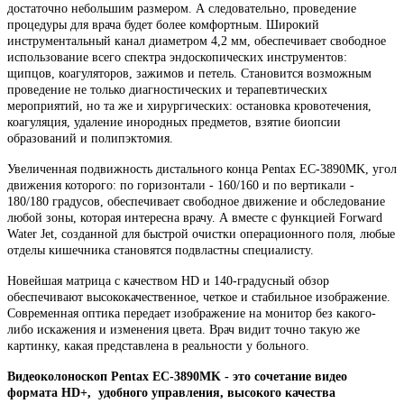
достаточно небольшим размером. А следовательно, проведение
процедуры для врача будет более комфортным. Широкий
инструментальный канал диаметром 4,2 мм, обеспечивает свободное
использование всего спектра эндоскопических инструментов:
щипцов, коагуляторов, зажимов и петель. Становится возможным
проведение не только диагностических и терапевтических
мероприятий, но та же и хирургических: остановка кровотечения,
коагуляция, удаление инородных предметов, взятие биопсии
образований и полипэктомия.
Увеличенная подвижность дистального конца Pentax EC-3890MK, угол
движения которого: по горизонтали - 160/160 и по вертикали -
180/180 градусов, обеспечивает свободное движение и обследование
любой зоны, которая интересна врачу. А вместе с функцией Forward
Water Jet, созданной для быстрой очистки операционного поля, любые
отделы кишечника становятся подвластны специалисту.
Новейшая матрица с качеством HD и 140-градусный обзор
обеспечивают высококачественное, четкое и стабильное изображение.
Современная оптика передает изображение на монитор без какого-
либо искажения и изменения цвета. Врач видит точно такую же
картинку, какая представлена в реальности у больного.
Видеоколоноскоп Pentax EC-3890MK - это сочетание видео
формата HD+, удобного управления, высокого качества