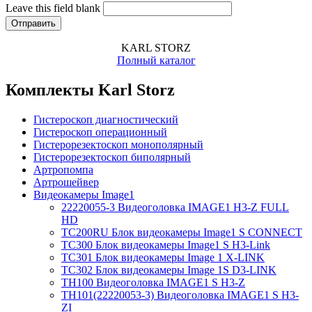
Leave this field blank
KARL STORZ
Полный каталог
Комплекты Karl Storz
Гистероскоп диагностический
Гистероскоп операционный
Гистерорезектоскоп монополярный
Гистерорезектоскоп биполярный
Артропомпа
Артрошейвер
Видеокамеры Image1
22220055-3 Видеоголовка IMAGE1 H3-Z FULL
HD
TC200RU Блок видеокамеры Image1 S CONNECT
TC300 Блок видеокамеры Image1 S H3-Link
TC301 Блок видеокамеры Image 1 X-LINK
TC302 Блок видеокамеры Image 1S D3-LINK
TH100 Видеоголовка IMAGE1 S H3-Z
TH101(22220053-3) Видеоголовка IMAGE1 S H3-
ZI