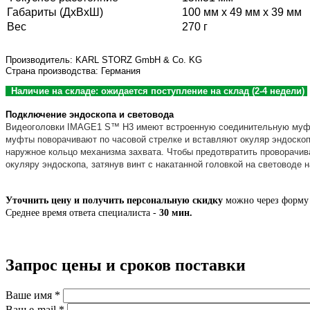
Габариты (ДхВхШ)
100 мм x 49 мм x 39 мм
Вес
270 г
Производитель: KARL STORZ GmbH & Co. KG
Страна производства: Германия
Наличие на складе: ожидается поступление на склад (2-4 недели)
Подключение эндоскопа и световода
Видеоголовки IMAGE1 S™ H3 имеют встроенную соединительную муфту
муфты поворачивают по часовой стрелке и вставляют окуляр эндоскоп
наружное кольцо механизма захвата. Чтобы предотвратить проворачив
окуляру эндоскопа, затянув винт с накатанной головкой на световоде н
Уточнить цену и получить персональную скидку
можно через форму 
Среднее время ответа специалиста -
30 мин.
Запрос цены и сроков поставки
Ваше имя
*
Ваш e-mail
*