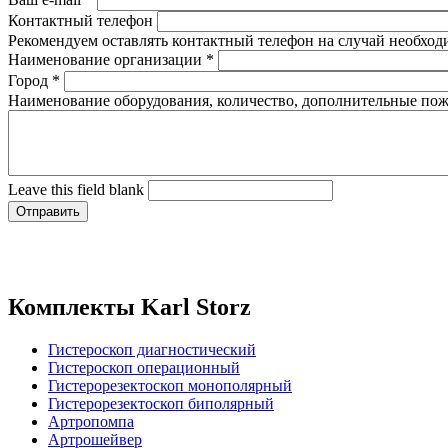
Контактный телефон
Рекомендуем оставлять контактный телефон на случай необход
Наименование организации
*
Город
*
Наименование оборудования, количество, дополнительные по
Leave this field blank
Комплекты Karl Storz
Гистероскоп диагностический
Гистероскоп операционный
Гистерорезектоскоп монополярный
Гистерорезектоскоп биполярный
Артропомпа
Артрошейвер