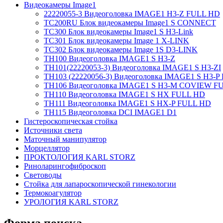
Видеокамеры Image1
22220055-3 Видеоголовка IMAGE1 H3-Z FULL HD
TC200RU Блок видеокамеры Image1 S CONNECT
TC300 Блок видеокамеры Image1 S H3-Link
TC301 Блок видеокамеры Image 1 X-LINK
TC302 Блок видеокамеры Image 1S D3-LINK
TH100 Видеоголовка IMAGE1 S H3-Z
TH101(22220053-3) Видеоголовка IMAGE1 S H3-ZI
TH103 (22220056-3) Видеоголовка IMAGE1 S H3-
TH106 Видеоголовка IMAGE1 S H3-M COVIEW 
TH110 Видеоголовка IMAGE1 S HX FULL HD
TH111 Видеоголовка IMAGE1 S HX-P FULL HD
TH115 Видеоголовка DCI IMAGE1 D1
Гистероскопическая стойка
Источники света
Маточный манипулятор
Морцеллятор
ПРОКТОЛОГИЯ KARL STORZ
Риноларингофиброскоп
Световоды
Стойка для лапароскопической гинекологии
Термокоагулятор
УРОЛОГИЯ KARL STORZ
Форма поиска