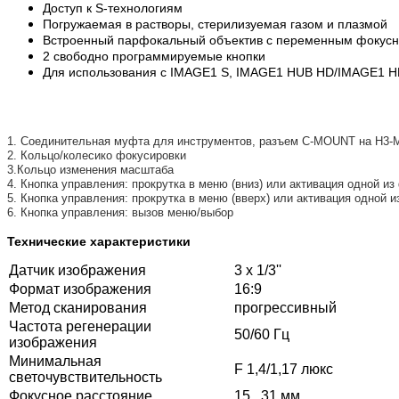
Доступ к S-технологиям
Погружаемая в растворы, стерилизуемая газом и плазмой
Встроенный парфокальный объектив с переменным фокусны
2 свободно программируемые кнопки
Для использования с IMAGE1 S, IMAGE1 HUB HD/IMAGE1 
1. Соединительная муфта для инструментов, разъем C-MOUNT на H3-
2. Кольцо/колесико фокусировки
3.Кольцо изменения масштаба
4. Кнопка управления: прокрутка в меню (вниз) или активация одной и
5. Кнопка управления: прокрутка в меню (вверх) или активация одной 
6. Кнопка управления: вызов меню/выбор
Технические характеристики
Датчик изображения
3 х 1/3''
Формат изображения
16:9
Метод сканирования
прогрессивный
Частота регенерации
50/60 Гц
изображения
Минимальная
F 1,4/1,17 люкс
светочувствительность
Фокусное расстояние
15...31 мм