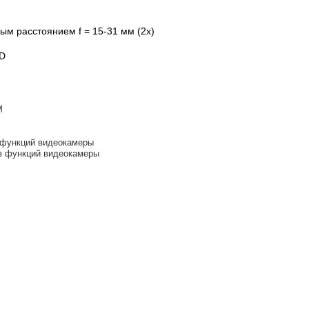
м расстоянием f = 15-31 мм (2х)
HD
M
з функций видеокамеры
из функций видеокамеры