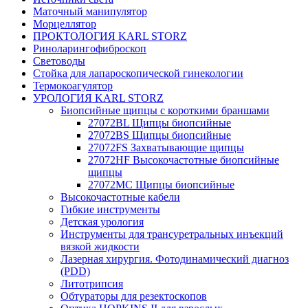
Маточный манипулятор
Морцеллятор
ПРОКТОЛОГИЯ KARL STORZ
Риноларингофиброскоп
Световоды
Стойка для лапароскопической гинекологии
Термокоагулятор
УРОЛОГИЯ KARL STORZ
Биопсийные щипцы с короткими браншами
27072BL Щипцы биопсийные
27072BS Щипцы биопсийные
27072FS Захватывающие щипцы
27072HF Высокочастотные биопсийные
щипцы
27072MC Щипцы биопсийные
Высокочастотные кабели
Гибкие инструменты
Детская урология
Инструменты для трансуретральных инъекций
вязкой жидкости
Лазерная хирургия. Фотодинамический диагноз
(PDD)
Литотрипсия
Обтураторы для резектоскопов