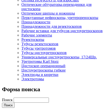
Оптика HOPKINS II для взрослых
Оптические обтураторы-переходники для
цистоскопа
Оптические щипцы и ножницы
Перкутанные нефроскопы, уретерореноскопы
Принадлежности
Принадлежности для резектоскопов
Рабочие вставки для тубусов цистоуретроскопов
Рабочие элементы
Резектоскопы
Тубусы резектоскопов
Тубусы уретротомов
Тубусы цистоуретроскопов
Универсальные цистоуретроскопы, 17/24Шр.
Уретротомы Karl Storz
Цистоскоп операционный
Цистоуретроскопы гибкие
Электроды и кюретки
Электротомы
Форма поиска
Поиск