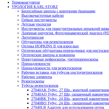
Термокоагулятор
УРОЛОГИЯ KARL STORZ
Биопсийные щипцы с короткими браншами
Высокочастотные кабели
Гибкие инструменты
Детская урология
Инструменты для трансуретральных инъекций вязк
Лазерная хирургия. Фотодинамический диагноз (P
Литотрипсия
Обтураторы для резектоскопов
Оптика HOPKINS II для взрослых
Оптические обтураторы-переходники для цистоско
Оптические щипцы и ножницы
Перкутанные нефроскопы, уретерореноскопы
Принадлежности
Принадлежности для резектоскопов
Рабочие вставки для тубусов цистоуретроскопов
Рабочие элементы
Резектоскопы
Тубусы резектоскопов
27040AK Тубус, 27 Шр.. короткий наконечник
27040AO Тубус, 27 Шр, скошенный наконечн
27040BK Тубус, 24 Шр., короткий наконечник
27040BO Тубус, 24 Шр., скошенный наконечн
27040LB Адаптер для использования оптик