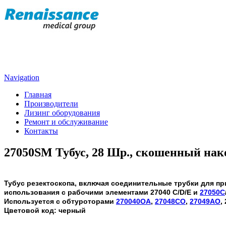
Navigation
Главная
Производители
Лизинг оборудования
Ремонт и обслуживание
Контакты
27050SM Тубус, 28 Шр., скошенный на
Тубус резектоскопа, включая соединительные трубки для пр
использования с рабочими элементами 27040 C/D/E и
27050C
Используется с обтуроторами
270040OA
,
27048CO
,
27049AO
,
Цветовой код: черный