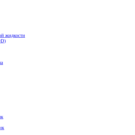
ой жидкости
DD)
па
ик
ик