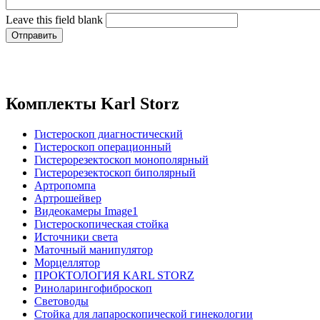
Leave this field blank
Комплекты Karl Storz
Гистероскоп диагностический
Гистероскоп операционный
Гистерорезектоскоп монополярный
Гистерорезектоскоп биполярный
Артропомпа
Артрошейвер
Видеокамеры Image1
Гистероскопическая стойка
Источники света
Маточный манипулятор
Морцеллятор
ПРОКТОЛОГИЯ KARL STORZ
Риноларингофиброскоп
Световоды
Стойка для лапароскопической гинекологии