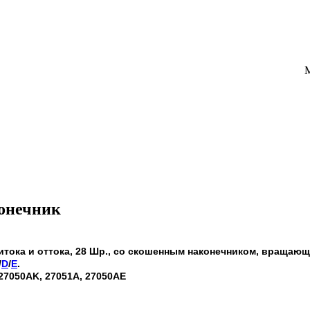
конечник
итока и оттока, 28 Шр., со скошенным наконечником, вращающ
/
D
/
E
.
 27050AK, 27051А, 27050AE