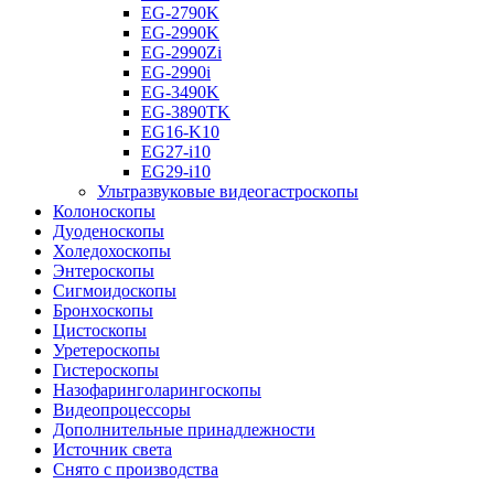
EG-2790K
EG-2990K
EG-2990Zi
EG-2990i
EG-3490K
EG-3890TK
EG16-K10
EG27-i10
EG29-i10
Ультразвуковые видеогастроскопы
Колоноскопы
Дуоденоскопы
Холедохоскопы
Энтероскопы
Сигмоидоскопы
Бронхоскопы
Цистоскопы
Уретероскопы
Гистероскопы
Назофаринголарингоскопы
Видеопроцессоры
Дополнительные принадлежности
Источник света
Снято с производства