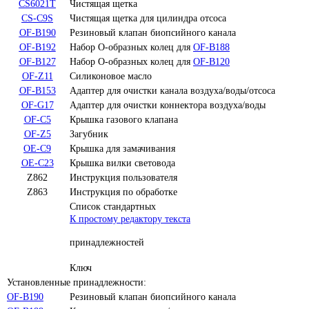
CS6021T
Чистящая щетка
CS-C9S
Чистящая щетка для цилиндра отсоса
OF-B190
Резиновый клапан биопсийного канала
OF-B192
Набор О-образных колец для
OF-B188
OF-B127
Набор О-образных колец для
OF-B120
OF-Z11
Силиконовое масло
OF-B153
Адаптер для очистки канала воздуха/воды/отсоса
OF-G17
Адаптер для очистки коннектора воздуха/воды
OF-C5
Крышка газового клапана
OF-Z5
Загубник
OE-C9
Крышка для замачивания
OE-C23
Крышка вилки световода
Z862
Инструкция пользователя
Z863
Инструкция по обработке
Список стандартных
К простому редактору текста
принадлежностей
Ключ
Установленные принадлежности:
OF-B190
Резиновый клапан биопсийного канала