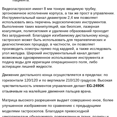
пациента.
Видеогастроскоп имеет 8 мм тонкую вводимую трубку,
эргономичное исполнение корпуса, а так же прост в управлении.
Инструментальный канал диаметром 2,4 мм позволяет
использовать весь перечень эндоскопических инструментов.
Выполнение таких манипуляций, как биопсия, лазерная
коагуляция, полипэктомия и удаление образований проходит
без затруднений. Благодаря изгибаемому дистальному концу,
гастроскоп может быть использовать для терапевтических и
диагностических процедур, в частности, он позволяет
производить осмотры прямо под кардией, а также исследовать
угол желудка. Широкий инструментальный канал делает
возможным одновременное использование инструмента и
подачу воды для ирригации операционного поля, либо
аспирации лишней жидкости.
Движение дистального конца осуществляется в пределах: по
горизонтали 120/120 и по вертикали 210/120 градусов. Высокая
чувствительность элементов управления делает
EG-2490K
отзывчивым на малейшие движения пальцев врача.
Матрица высокого разрешения выдает совершенно иное, более
улучшенное изображение по сравнению с предыдущими
моделями гастроскопов.
Благодаря превосходной
цветопередаче обнаруживать поврежденные ткани, полипы и