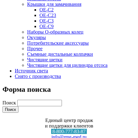
Крышки для замачивания
OE-C2
OE-C23
OE-C3
OE-C9
Наборы О-образных колец
Окуляры
Потребительские аксессуары
Прочее
Съемные дистальные колпачки
Чистящие щетки
Чистящие щетки для цилиндра отсоса
Источник света
Снято с производства
Форма поиска
Поиск
Единый центр продаж
и поддержки клиентов
8-800-777-83-87
info@rmg-med.ru