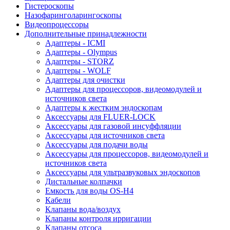
Гистероскопы
Назофаринголарингоскопы
Видеопроцессоры
Дополнительные принадлежности
Адаптеры - ICMI
Адаптеры - Olympus
Адаптеры - STORZ
Адаптеры - WOLF
Адаптеры для очистки
Адаптеры для процессоров, видеомодулей и
источников света
Адаптеры к жестким эндоскопам
Аксессуары для FLUER-LOCK
Аксессуары для газовой инсуффляции
Аксессуары для источников света
Аксессуары для подачи воды
Аксессуары для процессоров, видеомодулей и
источников света
Аксессуары для ультразвуковых эндоскопов
Дистальные колпачки
Емкость для воды OS-H4
Кабели
Клапаны вода/воздух
Клапаны контроля ирригации
Клапаны отсоса